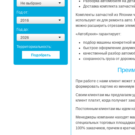
Разборка автомобиля на дета
Не выбрано
Доставка комплекта запчастей
Год от:
Комплекты запчастей из Японии 
2016
используют их для ремонта авто.
можно расширить отрезами элеме
Год до:
«АвтоКухня» гарантирует:
2026
подбор машины конкретной м
Территориальность:
быстрое оформление докумен
качественный разбор автомоб
Подобрать
сохранность груза от дорожн
Преим
При работе с нами клиент может 
формировать партию из минимум 
Своим клиентам мы предлагаем у
клиент платит, когда получает зак
Постоянным клиентам мы идем на
Менеджеры компании находят маш
специальных торговых площадках,
100% заказчиков, причем в кратча