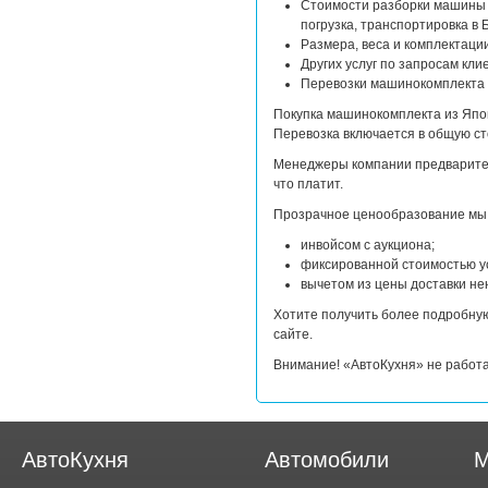
Стоимости разборки машины в
погрузка, транспортировка в 
Размера, веса и комплектации
Других услуг по запросам кли
Перевозки машинокомплекта с
Покупка машинокомплекта из Япон
Перевозка включается в общую ст
Менеджеры компании предваритель
что платит.
Прозрачное ценообразование мы
инвойсом с аукциона;
фиксированной стоимостью ус
вычетом из цены доставки не
Хотите получить более подробну
сайте.
Внимание! «АвтоКухня» не работ
АвтоКухня
Автомобили
М