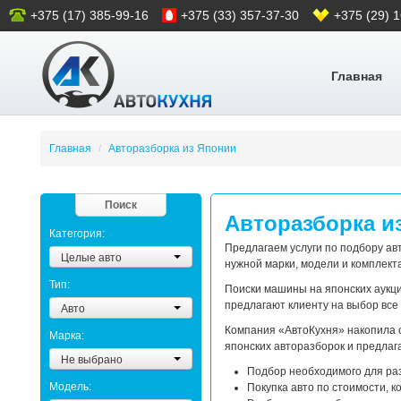
+375 (17) 385-99-16
+375 (33) 357-37-30
+375 (29) 
Главная
Главная
/
Авторазборка из Японии
Поиск
Авторазборка и
Категория:
Предлагаем услуги по подбору ав
Целые авто
нужной марки, модели и комплект
Тип:
Поиски машины на японских аукц
предлагают клиенту на выбор вс
Авто
Компания «АвтоКухня» накопила 
Марка:
японских авторазборок и предла
Не выбрано
Подбор необходимого для ра
Модель:
Покупка авто по стоимости, к