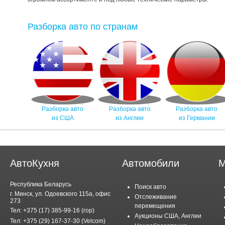
Разборка авто по странам
Разборка авто
Разборка авто
Разборка авто
из США
из Англии
из Германии
АвтоКухня
Автомобили
М
Республика Беларусь
Поиск авто
г. Минск, ул. Одоевского 115а, офис
Отслеживание
273
перемещения
Тел: +375 (17) 385-99-16 (гор)
Аукционы США, Англии
Тел: +375 (29) 167-37-30 (Velcom)