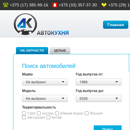
+375 (17) 385-99-16
+375 (33) 357-37-30
+375 (29) 
Главная
НА ЗАПЧАСТИ
ЦЕЛЫЕ
Поиск автомобилей
Марка
Год выпуска от:
Не выбрано
1986
Модель
Год выпуска до:
Не выбрано
2026
Территориальность
США
Англия
Южная Корея
Япония
Австралия
Китай
Поиск